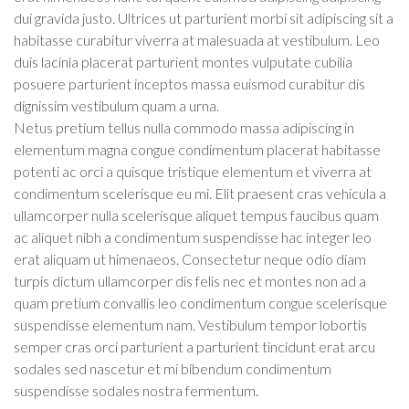
dui gravida justo. Ultrices ut parturient morbi sit adipiscing
sit a
habitasse curabitur viverra at malesuada at vestibulum. Leo
duis lacinia placerat parturient montes vulputate cubilia
posuere parturient inceptos massa euismod curabitur dis
dignissim vestibulum quam a urna.
Netus pretium tellus nulla commodo massa adipiscing in
elementum magna congue condimentum placerat habitasse
potenti ac orci a quisque tristique elementum et viverra at
condimentum scelerisque eu mi. Elit praesent cras vehicula a
ullamcorper nulla scelerisque aliquet tempus faucibus quam
ac aliquet nibh a condimentum suspendisse hac integer leo
erat aliquam ut himenaeos. Consectetur neque odio diam
turpis dictum ullamcorper dis felis nec et montes non ad a
quam pretium convallis leo condimentum congue scelerisque
suspendisse elementum nam. Vestibulum tempor lobortis
semper cras orci parturient a parturient tincidunt erat arcu
sodales sed nascetur et mi bibendum condimentum
suspendisse sodales nostra fermentum.