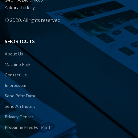
Ankara Turkey
© 2020. All rights reserved.
SHORTCUTS
About Us
Machine Park
Contact Us
Impressum
Send Print Data
Send An Inquıry
Privacy Center
Preparing Files For Print