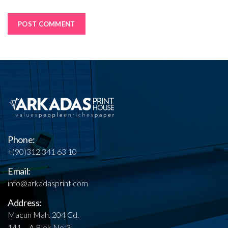
Phone:
+(90)312 341 63 10
Email:
info@arkadasprint.com
Address:
Macun Mah. 204 Cd.
141 – A Blok No:3