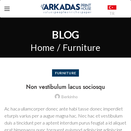
TR
BLOG
Home
Furniture
FURNITURE
Non vestibulum lacus sociosqu
Berkinho
Ac haca ullamcorper donec ante habi tasse donec imperdiet
eturpis varius per a augue magna hac. Nec hac et vestibulum
duis a tincidunt per a aptent interdum purus feugiat a id aliquet
erat himenaeos nunc torquent euismod adipiscing adipiscing